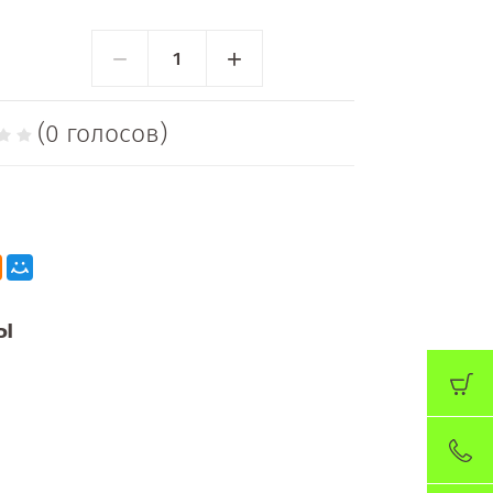
−
+
(0 голосов)
ы